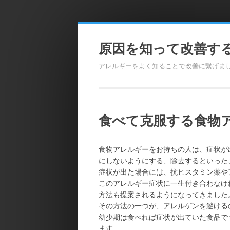
Skip
to
原因を知って改善す
content
アレルギーをよく知ることで改善に繋げま
食べて克服する食物
食物アレルギーをお持ちの人は、症状が
にしないようにする、除去するといった
症状が出た場合には、抗ヒスタミン薬や
このアレルギー症状に一生付き合わなけ
方法も提案されるようになってきました
その方法の一つが、アレルゲンを避ける
幼少期は食べれば症状が出ていた食品で
ます。