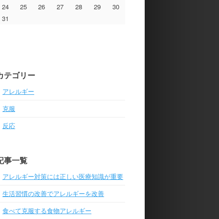
24
25
26
27
28
29
30
31
カテゴリー
アレルギー
克服
反応
記事一覧
アレルギー対策には正しい医療知識が重要
生活習慣の改善でアレルギーを改善
食べて克服する食物アレルギー