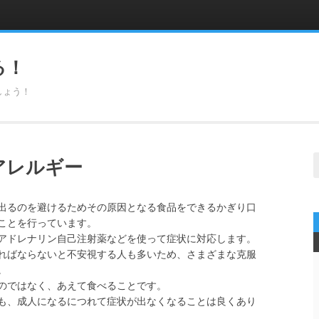
る！
しょう！
S
アレルギー
f
出るのを避けるためその原因となる食品をできるかぎり口
ことを行っています。
アドレナリン自己注射薬などを使って症状に対応します。
ればならないと不安視する人も多いため、さまざまな克服
。
のではなく、あえて食べることです。
も、成人になるにつれて症状が出なくなることは良くあり